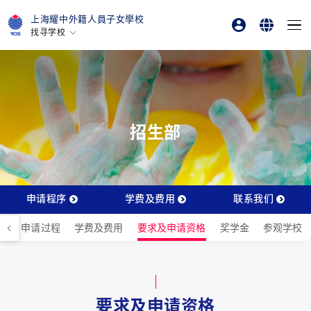
上海耀中外籍人員子女學校
找寻学校
家长登录
English
香港
美国硅谷
学生登录
简体中文
北京
在线订购
北京亦莊
招生部
重庆
青岛
上海
申请程序
学费及费用
联系我们
所有耀中耀华学校
迎
申请过程
学费及费用
要求及申请资格
奖学金
参观学校
要求及申请资格