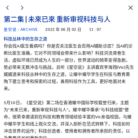
第二集 | 未來已來 重新审视科技与人
星空说 - ARCHIVE
2022 年 06 月 02 日
11 : 07
科技丛林中的生存之道
你会找AI医生看病吗？你是否关注医生会否用AI辅助诊症？当AI的诊
断比医生准确，它对不同领域会带来什么影响？科技洪流席卷生
活，虚拟环境已然成为人生的一部分，世界波动的频率变得急剧，
势必带来无数冲击与挑战。且听《星空说》主讲嘉宾李海翔(Vic)先生
娓娓道来科技丛林中的生存之道，让耀中耀华学生在科技与教育熏
陶下建立思考和探索的过程，善用科技作为工具，更好地面对未
来。
5月10日，《星空说》第二场在香港耀中国际学校载誉归来，主题
为“未来已来，重新审视科技与人”。耀中耀华秉承“与科技结盟”使
命，很荣幸邀请到在科技和教育领域经验丰富的Vic亲临校园，与耀
中耀华学生和线上观众交流，并深入剖析在范式转移下，科技如何
冲击世界的运作；科技创造者、使用者和拥有者所承担的责任，以