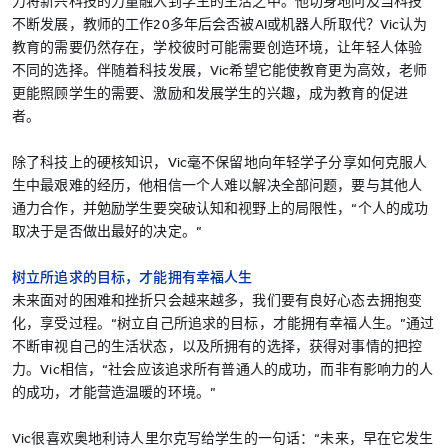
力将新兴科技的力量融入到学生的生活之中。他切身地问及当科技
不断发展，教师的工作20多年后会否被AI或机器人所取代？Vic认为
教育的需要仍然存在，学校彼时可能需要创造环境，让年轻人体验
不同的选择。伴随着科技发展，Vic希望它能使教育更为高效，老师
更能照顾学生的需要、激励和发展学生的兴趣，成为教育的促进
者。
除了科技上的硬核知识，Vic毫不保留地向年轻学子分享如何克服人
生中最艰难的经历，他相信一个人难以解决全部问题，要与其他人
通力合作，并勉励学生要突破认知和视野上的局限性，“个人的成功
取决于是否做出最好的决定。”
树立所追求的目标，才能拥有幸福人生
未来面对的困难和挫折只会越来越多，我们要有良好心态去拥抱变
化，享受过程。“树立自己所追求的目标，才能拥有幸福人生。”通过
不断审视自己的生活状态，以及所拥有的选择，获得对事情的把控
力。Vic相信，“社会应该追求所有普通人的成功，而非有影响力的人
的成功，才能营造温暖的环境。”
Vic很喜欢奥地利诗人里尔克写给学生的一句话：“未来，早在它发生