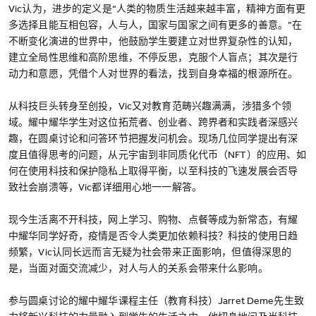
Vic认为，进步的定义是“人类的物质生活越来越丰富，精神方面有更
多选择且能互相包容，人与人，国家与国家之间有更多的善意。”在
不断变化演进的世界中，他鼓励学生要建立对世界复杂性的认知，
建立全局性思维和高阶思维，不停反思，克服个人盲点；其次是行
动力和意愿，凭借个人对世界的看法，找到自身幸福的根源所在。
从科技巨头转身至创投，Vic又对教育范畴兴趣满满，涉猎多个领
域。耀中耀华学生对这位拓荒者、创业者、跨界者和实践者深感兴
趣，在圆桌讨论和问答环节把握发问机会。现场几位同学提出有深
度且值得思考的问题，从元宇宙到非同质化代币（NFT）的应用、如
何在使用科技和保护隐私上取得平衡，以至科技的飞速发展会否导
致社会崩溃等，Vic都详细用心地一一解答。
现今生活离不开科技，网上学习、购物、点餐等成为新常态，有耀
中耀华同学好奇，疫情是否令人类更加依赖科技？科技的使用日趋
频繁，Vic认同长远而言无疑为社会带来正面影响，但值得深思的
是，当面对面交流减少，对人与人的关系会带来什么影响。
参与圆桌讨论的耀中耀华课程主任（教育科技）Jarret Deme先生致