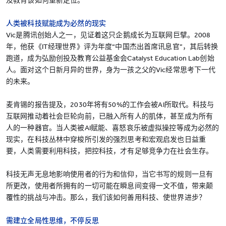
及教育该如何重新定位。
人类被科技赋能成为必然的现实
Vic是腾讯创始人之一，见证着这只企鹅成长为互联网巨擘。2008
年，他获《IT经理世界》评为年度“中国杰出首席讯息官”，其后转换
跑道，成为弘励创投及教育公益基金会Catalyst Education Lab创始
人。面对这个日新月异的世界，身为一孩之父的Vic经常思考下一代
的未来。
麦肯锡的报告提及，2030年将有50%的工作会被AI所取代。科技与
互联网推动着社会巨轮向前，已融入所有人的肌体，甚至成为所有
人的一种器官。当人类被AI赋能、喜怒哀乐被虚拟操控等成为必然的
现实，在科技丛林中穿梭所引发的强烈思考和宏观启发也日益重
要，人类需要利用科技，把控科技，才有足够竞争力在社会生存。
科技无声无息地影响使用者的行为和信仰，当它书写的规则一旦有
所更改，使用者所拥有的一切可能在瞬息间变得一文不值，带来颠
覆性的挑战与冲击。那么，我们该如何善用科技、使世界进步？
需建立全局性思维，不停反思