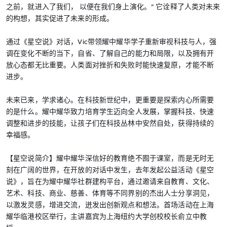
之前，就进入了我们， 以便在我们身上演化。” 它诠释了人类对未来
的构想，其实促进了未来的形成。
通过《星空说》对话，Vic带领耀中耀华学子重新审视科技与人，强
调在变化不断的当下，自省、了解自己的能力和局限，以及拥有开
放心态都无比重要。人类面对挫折和失败时能快速复原，才能不断
进步。
未来已来，学求诸心。在科技新世纪中，更重要是探索内心所需要
的是什么。耀中耀华致力培育学生迈向全人发展，掌握科技、快速
调整和进步的技能，让孩子们在科技丛林中安然自处，获得持续的
幸福感。
【星空说简介】耀中耀华深信好的教育绝不囿于课室，而是无时无
刻在广阔的世界，在开放的对话中发生，去年发起公益活动《星空
说》，旨在为耀中耀华社群建构平台，通过邀请来自教育、文化、
艺术、科技、商业、慈善、体育等不同界别的杰出人士分享洞见，
以激发灵感，增进交流，迸发出创新观点和想法。首场活动在上海
耀华临港校区举行，主讲嘉宾为上海纽约大学创校校长俞立中教