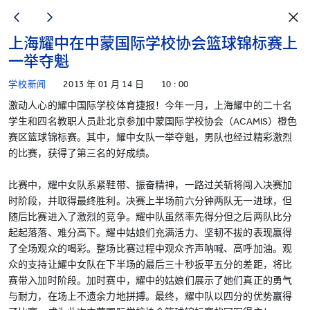
上海耀中在中蒙国际学校协会篮球锦标赛上
一举夺魁
学校新闻
2013 年 01 月 14 日
10 : 00
激动人心的耀中国际学校体育捷报！今年一月，上海耀中的二十名
学生和四名教职人员赴北京参加中蒙国际学校协会（ACAMIS）橙色
赛区篮球锦标赛。其中，耀中女队一举夺魁，男队也经过精彩激烈
的比赛，获得了第三名的好成绩。
比赛中，耀中女队系紧鞋带、振奋精神，一路过关斩将闯入决赛加
时阶段，并取得最终胜利。决赛上半场前六分钟两队无一进球，但
随后比赛进入了激烈的竞争。耀中队虽然率先得分但之后两队比分
起起落落、难分高下。耀中姑娘们充满活力、坚韧不拔的表现赢得
了全场观众的喝彩。整场比赛过程中观众齐声呐喊、高呼加油。观
众的支持让耀中女队在下半场的最后三十秒扳平五分的差距，将比
赛带入加时阶段。加时赛中，耀中的姑娘们展示了她们真正的勇气
与耐力，在场上不遗余力地拼搏。最终，耀中队以四分的优势赢得