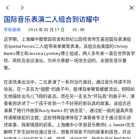
国际音乐表演二人组合到访耀中
学校新闻
2014 年 02 月 17 日
10 : 00
这学期，上海耀中御翠园校舍和世纪公园校舍师生喜迎国际表演组
合Spatial Forces二人组带来单簧管表演。该组合由美国的Christy
Banks博士和Jessica Lyndsey博士组成，两人多年来一直在世界各学
校、高校及会议演出，为听众奉献一场场生动的、全感官音乐饕
餮。
在该场演出当中，二位表演了一系列当代曲目，通过音乐传递不同
信息。在一支名为“翅膀”的曲子中，旋律自单簧管缓缓流出，栩栩如
生地描绘出鸟儿飞翔的姿态。而在另一支名为“坏玩具”的曲子中，演
奏者则讲述了一个孩子收到一个不好用的新玩具的故事。该组合还
演奏了随行作曲家Rusty Banks 的“纳吉亚”，通过蛇一般的逼真声音
传递眼镜蛇的主题；这些特殊旋律体现了演奏者专注于通过音乐讲
述故事、探索情感的初衷。上海耀中小学部音乐教师E.J. Swider先生
解释了学生如何仅通过音乐，想象并探索不同的故事和感觉，并且