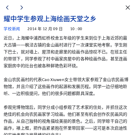
耀中学生参观上海绘画天堂之乡
学校新闻
2014 年 12 月 09 日
10 : 00
近日，上海耀中浦西虹桥校舍五年级的学生来到位于上海近郊的最
大古镇——枫泾古镇的金山画村进行了一次课堂实地考察。学生刚
下巴士，就对墙上、屋顶和走廊里的绘画作品惊叹不已。在班主任
的带领下，同学参观了村中画家房屋中的各种绘画作品，甚至连画
家厨房中的灶台也被各种鲜艳色彩环绕。
金山农民画村的代表Cao Xiuwen女士带领大家参观了金山农民画博
物馆，并且介绍了这些画作的起源和发展历程。同学一边仔细地聆
听、一边积极提问，他们的很多问题都颇具深度。
参观完博物馆后，同学分成小组参观了艺术家的住处，并抓住这次
绝佳的机会向农民画家学习绘画。他们甚至有机会创作农民画风的
作品，从自己独特的视角描绘美丽的景色。之后，同学晾干自己的
画作，裱上框，把作品紧紧抱在怀里带回家——这可是本次启迪性