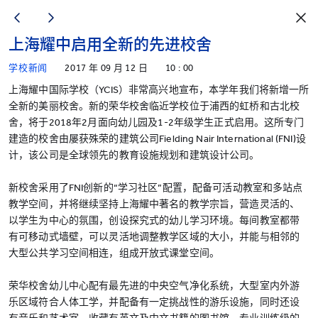
上海耀中启用全新的先进校舍
学校新闻
2017 年 09 月 12 日
10 : 00
上海耀中国际学校（YCIS）非常高兴地宣布，本学年我们将新增一所
全新的美丽校舍。新的荣华校舍临近学校位于浦西的虹桥和古北校
舍，将于2018年2月面向幼儿园及1-2年级学生正式启用。这所专门
建造的校舍由屡获殊荣的建筑公司Fielding Nair International (FNI)设
计，该公司是全球领先的教育设施规划和建筑设计公司。
新校舍采用了FNI创新的“学习社区”配置，配备可活动教室和多站点
教学空间，并将继续坚持上海耀中著名的教学宗旨，营造灵活的、
以学生为中心的氛围，创设探究式的幼儿学习环境。每间教室都带
有可移动式墙壁，可以灵活地调整教学区域的大小，并能与相邻的
大型公共学习空间相连，组成开放式课堂空间。
荣华校舍幼儿中心配有最先进的中央空气净化系统，大型室内外游
乐区域符合人体工学，并配备有一定挑战性的游乐设施，同时还设