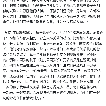
多策略来帮助孩子们学习如何与其他小伙伴一起学习和玩耍，分享
自己的想法和兴趣。特别是在学年伊始，老师会留意哪些孩子有相
似的兴趣，并鼓励他们结伴。由于孩子们还很小，无法每一次都准
确表达自己的情感，老师在这个时候就可以在孩子之间扮演桥梁的
角色，让他们开始建立联系和关系，并最终发展成友谊。”
“友谊”在幼教部课程中属于儿童个人、社会和情绪发展领域。友谊始
于学习如何与他人相处，建立人际关系的技巧，比如如何与他人相
处，分享想法，互相提问。根据Martin女士的说法，随着孩子们的成
长，他们对于想要和谁一起玩，以及他们已经发展的关系技巧的想
法也会随之改变，每一个年龄的孩子对友谊的见解都是非常不同
的。例如，两岁的孩子（幼儿园两岁班）更多的只是在观察其他
人，他们的友谊往往会在一起玩玩具并产生共同兴趣的那一刻萌
芽。Martin女士说：“你会看到一位两岁班的孩子给另一位孩子递纸
巾，或者拥抱一位同学，这是孩子们认识到其他人有不同于他们的
情绪的开始，并思考他们可以为此做些什么。她随后还补充道：“而
三岁的孩子发展社交关系时会思考得更多一些，他们会选择想跟谁
一起玩，一起交流，会发现与他们志同道合的朋友，而他们在一起
玩的游戏往往都涉及对方。”