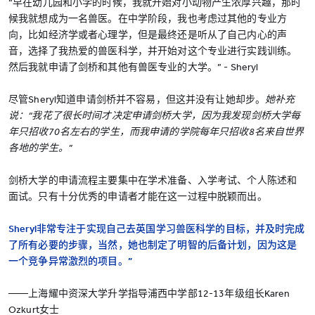
“早在幼儿园和小学的时候，我就开始对小动物产生浓厚兴趣，那时
候我就想成为一名兽医。在中学阶段，我也考虑过其他的专业方
向，比如经济学或者心理学，但是最终还是听从了自己内心的声
音，选择了我热爱的兽医科学，并开始对这个专业进行实践训练。
然后我就申请了剑桥和其他有兽医专业的大学。” - Sheryl
尽管Sheryl知道申请剑桥并不容易，但这并没有让她却步。
她补充
说：“我花了很长时间才决定申请剑桥大学，因为我发现剑桥大学每
年只招收70名左右的学生，而我申请的学院每年只招收8名来自世界
各地的学生。”
剑桥大学的申请流程主要集中在学术准备、入学考试、个人陈述和
面试。只有十分优秀的申请者才能在这一过程中脱颖而出。
Sheryl非常专注于实现自己去英国学习兽医科学的目标，并及时完成
了所有必要的步骤，当然，她也制定了明智的后备计划，因为这是
一个竞争异常激烈的项目。”
——上海耀中资深大学升学指导浦西中学部12-13年级组长Karen
Ozkurt女士