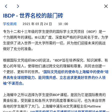
IBDP - 世界名校的敲门砖
学校新闻
2021 年 03 月 24 日
10 : 00
专为十二和十三年级的学生提供的国际学士文凭项目（IBDP）是一
个为期两年的课程。IB以其广度、深度和严格的评估闻名于世，为学
生提供了进入世界一流大学所需的一切，并为他们迎接未来的挑战
做好了充分的准备。
根据国际文凭组织(IBO)的说法，“IBDP旨在培养探究、知识渊博、有
爱心的年轻人，使得他们通过跨文化的理解和尊重，共同去创建一
个更好、更和平的世界。”
国际文凭组织的使命与上海耀中的使命“培
养具有全球视野能力、能同情共感、立志追求更美好世界的仆人领
袖”不谋而合。
上海耀中之所以选择为学生提供IBDP课程，是因为它是国际教育的
黄金标准，受到雇主和各所大学的高度尊重和认可，也为来自世界
各地的学生敞开了大门。上海耀中浦东IB文凭课程主任Matthew