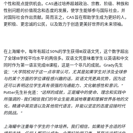
个性和观点提供机会。CAS通过培养超越政治、宗教、阶级、种族和
性别问题的价值观念和态度的发展，使学生能够参与国际社会，并
对国际社会作出贡献。简而言之，CAS旨在帮助学生成为更好的人，
更积极、更忠诚的公民，以及致力于创造更美好世界的未来领袖。
在上海耀中，每年有超过50%的学生获得IB双语文凭，这个数字超出
了全球IB学校平均水平的两倍多。双语文凭意味着学生以英语和中文
同时作为第一语言完成IB课程，这是一个非凡的成就。Grady先生
说：
“大学院校对于这一点非常认可，尤其是如果学生对涉及全球参
与的某个方面的学位课程感兴趣的话，双语文凭更具优势，因为这
还可以表明这位学生具有很强的沟通能力、文化敏感性和意识。”
Potter先生补充道：
“这样的成就，正是耀中的使命、理念和实践中
所强调的 - 我们相信我们的毕业生能真诚地尊重和理解世界各地的文
化，精通中英双语以及其他现代语言，并能以坚定的态度迎接时代
的挑战。”
上海耀中注重每个学生的个体培养。我们相信，如果给予合适的环