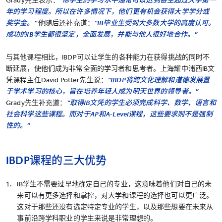
Grady先生表示：
“IB学生的学习水平通常可以达到甚至超过大学第一
年的学习程度。所以在许多情况下，他们更有机会获得大学学分或
奖学金。”
他随后还补充道：
“IB毕业生受到大多数大学的高度认可。
成功的IB学生都很坚定，全面发展，并能与他人很好地合作。”
与其他课程相比，IBDP可以让学生的各种能力在获得挑战的同时不
断延展，使他们成为非常全面的学习者和思考者。上海耀中浦西IB文
凭课程主任David Potter先生说：
“IBDP将跨文化理解和道德发展置
于学术学习的核心，旨在培养年轻人成为明天世界的领导者。”
Grady先生补充道：
“取得IB文凭的学生必须完成科学、数学、语言和
社会科学这些课程。而对于AP和A-Level课程，这些要求则不是强制
性的。”
IBDP课程的三大优势
IB学生不需要过早地确定自己的专业，这意味着他们对自己的未
来可以有更多选择和掌控，对大学和课程的选择也可以更广泛。
这对于那些还没有选定特定专业的学生，以及那些想要在未来从
事前沿跨学科职业的学生来说是非常理想的。