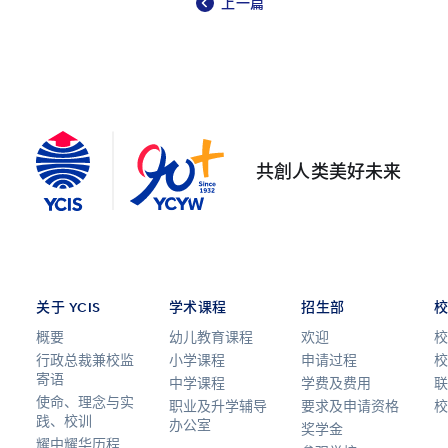
上一篇
共創人类美好未来
关于 YCIS
学术课程
招生部
概要
幼儿教育课程
欢迎
校
行政总裁兼校监
小学课程
申请过程
校
寄语
中学课程
学费及费用
联
使命、理念与实
职业及升学辅导
要求及申请资格
校
践、校训
办公室
奖学金
耀中耀华历程