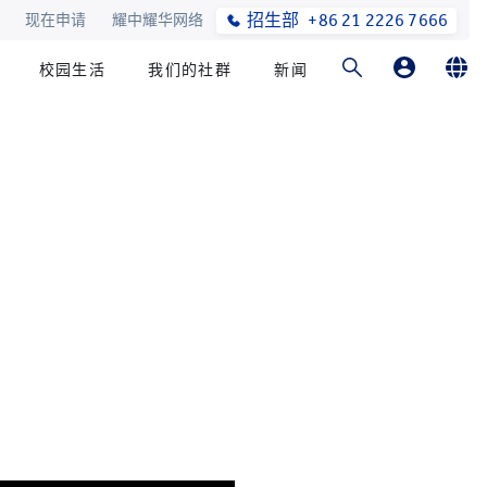
招生部
+86 21 2226 7666
现在申请
耀中耀华网络
校园生活
我们的社群
新闻
家长登录
English
学生登录
简体中文
在线订购