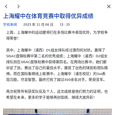
上海耀中在体育竞赛中取得优异成绩
学校新闻
2023 年 11 月 06 日
13 : 25
上周，上海耀中的运动健将们在多场比赛中表现优异，为学校争
得荣誉！
其中，上海耀中（浦西）D1组女排队经过激烈的对抗，赢得了
SISAC盘锦标赛中第二名的优秀成绩；上海耀中（浦西）D2组女
排队则在SISAC盘锦标赛中获得第四名。在两场比赛中，她们都
卯足了劲，赛出了自己的最佳水平，展现了出色的球技和团队精
神。而在国际象棋线上联赛中，上海耀中（浦东校区）的Soi表
现沉稳，尽显智慧，最终打败了超过300余名对手，荣获亚军。
再次祝贺所有获奖队伍及个人，这次成绩是他们努力的证明，也
希望在未来，更多的学子能够再创佳绩、继续大放异彩！