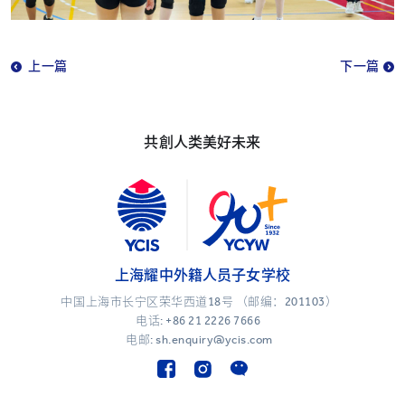
上一篇
下一篇
共創人类美好未来
上海耀中外籍人员子女学校
中国上海市长宁区荣华西道18号 （邮编：201103）
电话:
+86 21 2226 7666
电邮: sh.enquiry@ycis.com