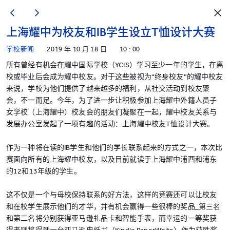
上海耀中为校友和IB学生设立T恤设计大赛
学校新闻
2019 年 10 月 18 日
10 : 00
所有曾经有机会在耀中国际学校（YCIS）学习至少一年的学生，在离
校或毕业后会成为耀中校友。对于这些被视为“终身校友”的耀中校友
来说，学校为他们提供了越来越多的福利，从社交活动到校友聚
会，不一而足。今年，为了进一步让积极参加上海耀中外籍人员子
女学校（上海耀中）校友会的朋友们凝聚在一起，耀中校友关系与
发展办公室发起了一项有趣的活动：上海耀中校友T恤设计大赛。
作为一种将在读的IB学生和他们的学长联系起来的方式之一，本次比
赛面向所有的上海耀中校友，以及目前就读于上海耀中浦西和浦东
的12和13年级的学生。
这不仅是一个与母校保持联系的好方法，这样的竞赛还可以让校友
和在校学生展示他们的才华，并有机会赢得一些很棒的奖品_第三名
和第二名将分别获得亚马逊礼品卡和智能手表，而幸运的一等奖获