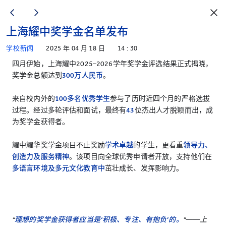
上海耀中奖学金名单发布
学校新闻
2025 年 04 月 18 日
14 : 30
四月伊始，上海耀中2025–2026学年奖学金评选结果正式揭晓，
奖学金总额达到
300万人民币
。
来自校内外的
100多名优秀学生
参与了历时近四个月的严格选拔
过程。经过多轮评估和面试，最终有
43
位杰出人才脱颖而出，成
为奖学金获得者。
耀中耀华奖学金项目不止奖励
学术卓越
的学生，更看重
领导力、
创造力及服务精神
。该项目向全球优秀申请者开放，支持他们在
多语言环境及多元文化教育中
茁壮成长、发挥影响力。
“
理想的奖学金获得者应当是‘积极、专注、有抱负’的。
”——上