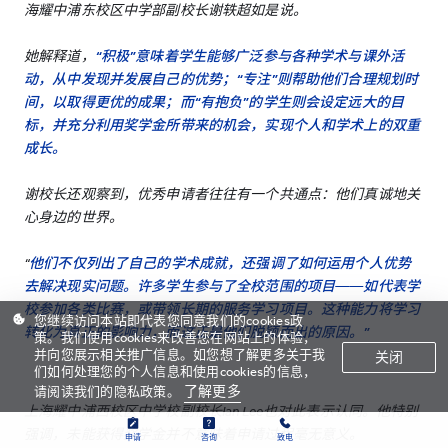
海耀中浦东校区中学部副校长谢轶超如是说。
她解释道，
“积极”意味着学生能够广泛参与各种学术与课外活
动，从中发现并发展自己的优势；“专注”则帮助他们合理规划时
间，以取得更优的成果；而“有抱负”的学生则会设定远大的目
标，并充分利用奖学金所带来的机会，实现个人和学术上的双重
成长。
谢校长还观察到，优秀申请者往往有一个共通点：他们真诚地关
心身边的世界。
“
他们不仅列出了自己的学术成就，还强调了如何运用个人优势
去解决现实问题。许多学生参与了全校范围的项目——如代表学
校参加各类比赛，或带领长期的服务学习项目。这种能力将学习
您继续访问本站即代表您同意我们的cookies政
转化为真正的影响力，而这正是他们脱颖而出的原因。”
策。我们使用cookies来改善您在网站上的体验，
并向您展示相关推广信息。如您想了解更多关于我
关闭
们如何处理您的个人信息和使用cookies的信息，
了解更多
请阅读我们的隐私政策。
上海耀中浦西校区中学校副校长Ian Lee也对此表示认同。他特别
强调，未能获得奖学金并不意味着申请过程毫无意义。
申请
咨询
致电